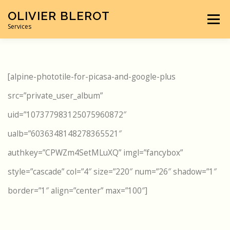
au
OLIVIER BLEROT
Menu
Services
contenu
PHOTOGRAPHE
INFORMATIQUE
LES ARTICLES
[alpine-phototile-for-picasa-and-google-plus
src=”private_user_album”
LA BOUTIQUE
CONTACT
uid=”107377983125075960872″
ualb=”6036348148278365521″
authkey=”CPWZm4SetMLuXQ” imgl=”fancybox”
style=”cascade” col=”4″ size=”220″ num=”26″ shadow=”1″
border=”1″ align=”center” max=”100″]